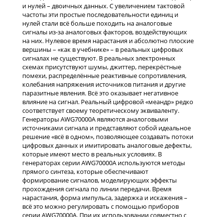
и нулей – двоичных данных. С увеличением тактовой
частоты эти простые последовательности единиц и
нулей стали всё больше походить на аналоговые
сигналы из-за аналоговых факторов, воздействующих
на них. Нулевое время нарастания и абсолютно плоские
вершины – «как в учебнике» – в реальных цифровых
сигналах не существуют. В реальных электронных
схемах присутствуют шумы, джиттер, перекрёстные
помехи, распределённые реактивные сопротивления,
колебания напряжения источников питания и другие
паразитные явления. Всё это оказывает негативное
влияние на сигнал. Реальный цифровой «меандр» редко
соответствует своему теоретическому эквиваленту.
Генераторы AWG70000A являются аналоговыми
источниками сигнала и представляют собой идеальное
решение «всё в одном», позволяющее создавать потоки
цифровых данных и имитировать аналоговые дефекты,
которые имеют место в реальных условиях. В
генераторах серии AWG70000A используются методы
прямого синтеза, которые обеспечивают
формирование сигналов, моделирующих эффекты
прохождения сигнала по линии передачи. Время
нарастания, форма импульса, задержка и искажения –
всё это можно регулировать с помощью приборов
серии AWG70000A. При их использовании совместно с