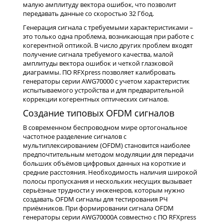
малую амплитуду вектора ошибок, что позволит
передавать данные со скоростью 32 Гбод.
Генерация сигнала с требуемыми характеристиками –
это только одна проблема, возникающая при работе с
когерентной оптикой. В число других проблем входят
получение сигнала требуемого качества, малой
амплитуды вектора ошибок и четкой глазковой
диаграммы. ПО RFXpress позволяет калибровать
генераторы серии AWG70000 с учетом характеристик
испытываемого устройства и для предварительной
коррекции когерентных оптических сигналов.
Создание типовых OFDM сигналов
В современном беспроводном мире ортогональное
частотное разделение сигналов с
мультиплексированием (OFDM) становится наиболее
предпочтительным методом модуляции для передачи
больших объёмов цифровых данных на короткие и
средние расстояния. Необходимость наличия широкой
полосы пропускания и нескольких несущих вызывает
серьёзные трудности у инженеров, которым нужно
создавать OFDM сигналы для тестирования РЧ
приёмников. При формировании сигнала OFDM
генераторы серии AWG70000A совместно с ПО RFXpress