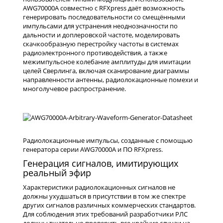
AWG70000A совместно с RFXpress даёт возможность
генерировать последовательности со смещёнными
импульсами для устранения неоднозначности по
дальности и доплеровской частоте, моделировать
скачкообразную перестройку частоты в системах
радиоэлектронного противодействия, а также
межимпульсное колебание амплитуды для имитации
целей Сверлинга, включая сканирование диаграммы
направленности антенны, радиолокационные помехи и
многолучевое распространение.
Радиолокационные импульсы, созданные с помощью
генератора серии AWG70000A и ПО RFXpress.
Генерация сигналов, имитирующих
реальный эфир
Характеристики радиолокационных сигналов не
должны ухудшаться в присутствии в том же спектре
других сигналов различных коммерческих стандартов.
Для соблюдения этих требований разработчики РЛС
должны тщательно проверить все крайние случаи на