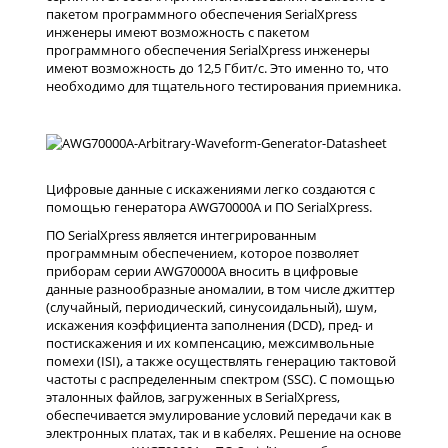
пакетом программного обеспечения SerialXpress
инженеры имеют возможность с пакетом
программного обеспечения SerialXpress инженеры
имеют возможность до 12,5 Гбит/с. Это именно то, что
необходимо для тщательного тестирования приемника.
Цифровые данные с искажениями легко создаются с
помощью генератора AWG70000A и ПО SerialXpress.
ПО SerialXpress является интегрированным
программным обеспечением, которое позволяет
приборам серии AWG70000A вносить в цифровые
данные разнообразные аномалии, в том числе джиттер
(случайный, периодический, синусоидальный), шум,
искажения коэффициента заполнения (DCD), пред- и
постиcкажения и их компенсацию, межсимвольные
помехи (ISI), а также осуществлять генерацию тактовой
частоты с распределенным спектром (SSC). С помощью
эталонных файлов, загруженных в SerialXpress,
обеспечивается эмулирование условий передачи как в
электронных платах, так и в кабелях. Решение на основе