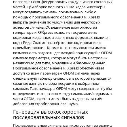
позволяют сконфигурировать каждую из его составных
частей. При сборке полного OFDM кадра инженеры
могут создавать сигналы посимвольно, либо с
помощью программного обеспечения RFXpress
выбрать значения по умолчанию для некоторых
аспектов сигнала. Объединение возможностей
генератора и RFXpress позволяет осуществлять
кодирование данных в различных форматах, включая
коды Рида-Соломона, свёрточное кодирование и
скремблирование. Кроме того, пользователи имеют
возможность задавать для каждой поднесущей в OFDM
символе параметры, которые могут быть настроены
независимо для типа, модуляции и базовых данных.
Программное обеспечение RFXpress обеспечивает
доступ ко всем параметрам OFDM сигнала через
специальную таблицу символов, в которой приводятся
сводные данные по всем несущим в выбранном
символе. Пакеты/кадры OFDM могут создаваться путём
определения интервалов между символами/кадрами, а
части OFDM пакетов могут быть выделены за счёт
добавления стробированного шума.
Генерация высокоскоростных
последовательных сигналов
Последовательные сигналы целиком состоят из единиц