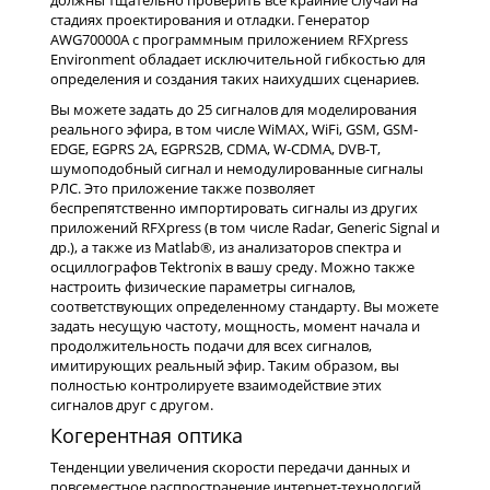
стадиях проектирования и отладки. Генератор
AWG70000A с программным приложением RFXpress
Environment обладает исключительной гибкостью для
определения и создания таких наихудших сценариев.
Вы можете задать до 25 сигналов для моделирования
реального эфира, в том числе WiMAX, WiFi, GSM, GSM-
EDGE, EGPRS 2А, EGPRS2B, CDMA, W-CDMA, DVB-T,
шумоподобный сигнал и немодулированные сигналы
РЛС. Это приложение также позволяет
беспрепятственно импортировать сигналы из других
приложений RFXpress (в том числе Radar, Generic Signal и
др.), а также из Matlab®, из анализаторов спектра и
осциллографов Tektronix в вашу среду. Можно также
настроить физические параметры сигналов,
соответствующих определенному стандарту. Вы можете
задать несущую частоту, мощность, момент начала и
продолжительность подачи для всех сигналов,
имитирующих реальный эфир. Таким образом, вы
полностью контролируете взаимодействие этих
сигналов друг с другом.
Когерентная оптика
Тенденции увеличения скорости передачи данных и
повсеместное распространение интернет-технологий