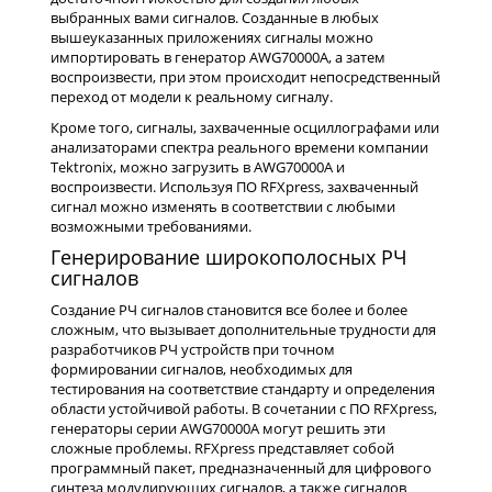
выбранных вами сигналов. Созданные в любых
вышеуказанных приложениях сигналы можно
импортировать в генератор AWG70000A, а затем
воспроизвести, при этом происходит непосредственный
переход от модели к реальному сигналу.
Кроме того, сигналы, захваченные осциллографами или
анализаторами спектра реального времени компании
Tektronix, можно загрузить в AWG70000A и
воспроизвести. Используя ПО RFXpress, захваченный
сигнал можно изменять в соответствии с любыми
возможными требованиями.
Генерирование широкополосных РЧ
сигналов
Создание РЧ сигналов становится все более и более
сложным, что вызывает дополнительные трудности для
разработчиков РЧ устройств при точном
формировании сигналов, необходимых для
тестирования на соответствие стандарту и определения
области устойчивой работы. В сочетании с ПО RFXpress,
генераторы серии AWG70000A могут решить эти
сложные проблемы. RFXpress представляет собой
программный пакет, предназначенный для цифрового
синтеза модулирующих сигналов, а также сигналов