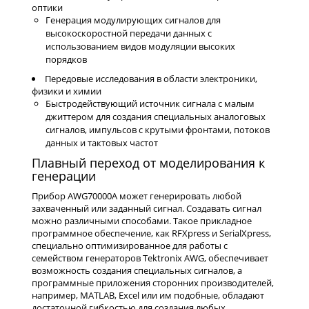
оптики
Генерация модулирующих сигналов для
высокоскоростной передачи данных с
использованием видов модуляции высоких
порядков
Передовые исследования в области электроники,
физики и химии
Быстродействующий источник сигнала с малым
джиттером для создания специальных аналоговых
сигналов, импульсов с крутыми фронтами, потоков
данных и тактовых частот
Плавный переход от моделирования к
генерации
Прибор AWG70000A может генерировать любой
захваченный или заданный сигнал. Создавать сигнал
можно различными способами. Такое прикладное
программное обеспечение, как RFXpress и SerialXpress,
специально оптимизированное для работы с
семейством генераторов Tektronix AWG, обеспечивает
возможность создания специальных сигналов, а
программные приложения сторонних производителей,
например, MATLAB, Excel или им подобные, обладают
достаточной гибкостью для создания любых