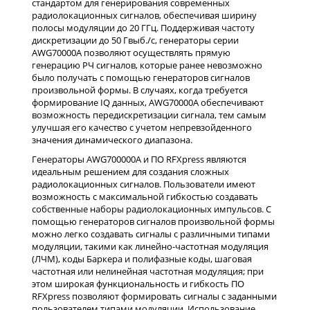
стандартом для генерирования современных
радиолокационных сигналов, обеспечивая ширину
полосы модуляции до 20 ГГц. Поддерживая частоту
дискретизации до 50 Гвыб./с, генераторы серии
AWG70000A позволяют осуществлять прямую
генерацию РЧ сигналов, которые ранее невозможно
было получать с помощью генераторов сигналов
произвольной формы. В случаях, когда требуется
формирование IQ данных, AWG70000A обеспечивают
возможность передискретизации сигнала, тем самым
улучшая его качество c учетом непревзойденного
значения динамического диапазона.
Генераторы AWG700000A и ПО RFXpress являются
идеальным решением для создания сложных
радиолокационных сигналов. Пользователи имеют
возможность с максимальной гибкостью создавать
собственные наборы радиолокационных импульсов. С
помощью генераторов сигналов произвольной формы
можно легко создавать сигналы с различными типами
модуляции, такими как линейно-частотная модуляция
(ЛЧМ), коды Баркера и полифазные коды, шаговая
частотная или нелинейная частотная модуляция; при
этом широкая функциональность и гибкость ПО
RFXpress позволяют формировать сигналы с заданными
пользователем типами модуляции. Использование