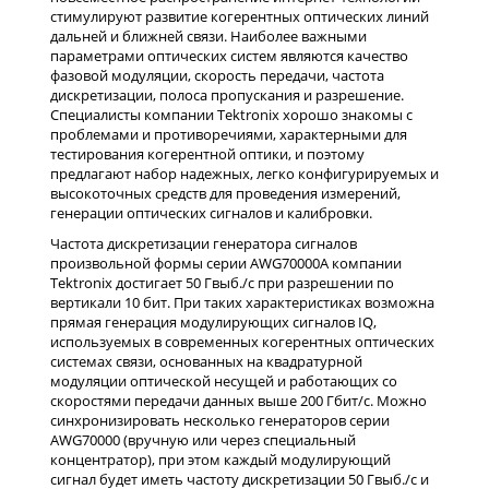
стимулируют развитие когерентных оптических линий
дальней и ближней связи. Наиболее важными
параметрами оптических систем являются качество
фазовой модуляции, скорость передачи, частота
дискретизации, полоса пропускания и разрешение.
Специалисты компании Tektronix хорошо знакомы с
проблемами и противоречиями, характерными для
тестирования когерентной оптики, и поэтому
предлагают набор надежных, легко конфигурируемых и
высокоточных средств для проведения измерений,
генерации оптических сигналов и калибровки.
Частота дискретизации генератора сигналов
произвольной формы серии AWG70000A компании
Tektronix достигает 50 Гвыб./с при разрешении по
вертикали 10 бит. При таких характеристиках возможна
прямая генерация модулирующих сигналов IQ,
используемых в современных когерентных оптических
системах связи, основанных на квадратурной
модуляции оптической несущей и работающих со
скоростями передачи данных выше 200 Гбит/с. Можно
синхронизировать несколько генераторов серии
AWG70000 (вручную или через специальный
концентратор), при этом каждый модулирующий
сигнал будет иметь частоту дискретизации 50 Гвыб./с и