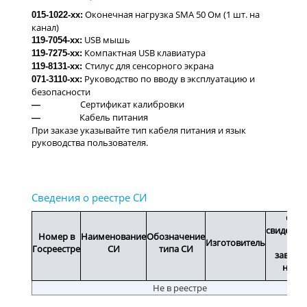
015-1022-xx
:
119-7054-xx:
119-7275-xx:
119-8131-xx
:
071-3110-xx:
—
—
При заказе указывайте тип кабеля питания и язык
руководства пользователя.
Срок
свидетел
Номер в
Наименование
Обозначение
Изготовитель
или
Госреестре
СИ
типа СИ
заводс
номе
Не в реестре