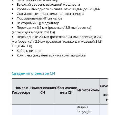
Высокий уровень выходной мощности
Уровень выходного сигнала: от –130 дБм до +23 дБм
Стандартные показатели чистоты спектра
Формирование НГ сигналов
Векторный (IQ) модулятор
Переходник 3,5 мм (розетка) / 3,5 мм (розетка)
(только для модели 20 ГГц)
Переходники 2,4 мм (розетка) / 2,4 мм (розетка) и 2,4
мм (розетка) / 2,9 мм (розетка) (только для моделей 31,8
ГГц и 44 ГГц)
Кабель питания
Комплект документации на компакт-диске
Сро
свидетел
Номер в
Наименование
Обозначение
Изготовитель
или
Госреестре
СИ
типа СИ
заводс
номе
Фирма
"Keysight