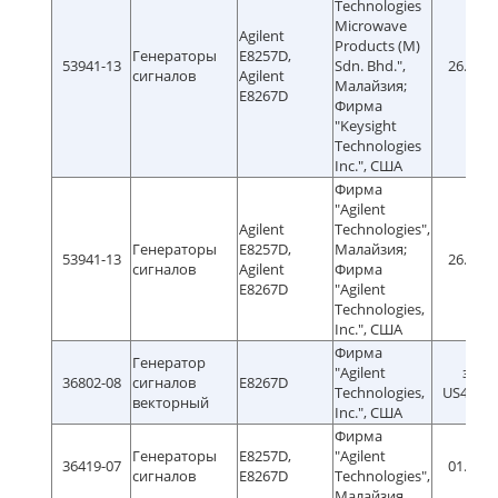
Technologies
Microwave
Agilent
Products (M)
Генераторы
E8257D,
53941-13
Sdn. Bhd.",
26.06.2
сигналов
Agilent
Малайзия;
E8267D
Фирма
"Keysight
Technologies
Inc.", США
Фирма
"Agilent
Agilent
Technologies",
Генераторы
E8257D,
Малайзия;
53941-13
26.06.2
сигналов
Agilent
Фирма
E8267D
"Agilent
Technologies,
Inc.", США
Фирма
Генератор
"Agilent
зав.
36802-08
сигналов
E8267D
Technologies,
US45380
векторный
Inc.", США
Фирма
Генераторы
E8257D,
"Agilent
36419-07
01.01.2
сигналов
E8267D
Technologies",
Малайзия