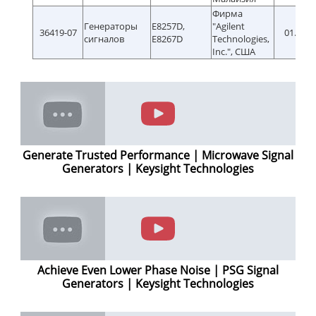
Фирма
Генераторы
E8257D,
"Agilent
36419-07
01.01.2
сигналов
E8267D
Technologies,
Inc.", США
Generate Trusted Performance | Microwave Signal
Generators | Keysight Technologies
Achieve Even Lower Phase Noise | PSG Signal
Generators | Keysight Technologies