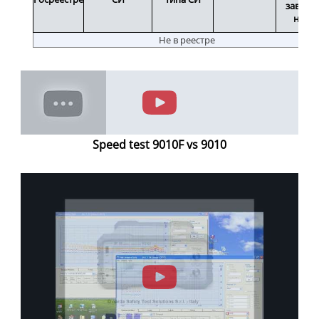
заводс
номе
Не в реестре
Speed test 9010F vs 9010