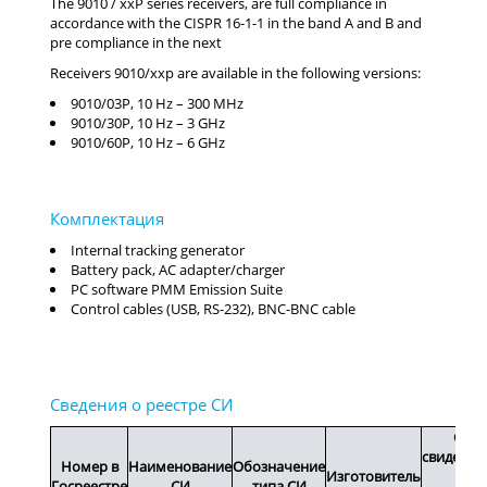
The 9010 / xxP series receivers, are full compliance in
accordance with the CISPR 16-1-1 in the band A and B and
pre compliance in the next
Receivers 9010/xxp are available in the following versions:
9010/03P, 10 Hz – 300 MHz
9010/30P, 10 Hz – 3 GHz
9010/60P, 10 Hz – 6 GHz
Internal tracking generator
Battery pack, AC adapter/charger
PC software PMM Emission Suite
Control cables (USB, RS-232), BNC-BNC cable
Срок
свидетел
Номер в
Наименование
Обозначение
Изготовитель
или
Госреестре
СИ
типа СИ