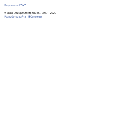
Результаты СОУТ
© ООО «Микроэлектроника», 2017—2026
Разработка сайта
-
ITConstruct