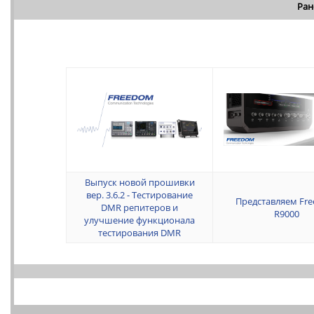
Ран
Выпуск новой прошивки
вер. 3.6.2 - Тестирование
Представляем Fr
DMR репитеров и
R9000
улучшение функционала
тестирования DMR