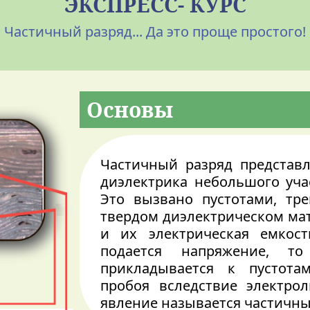
ЭКСПРЕСС- КУРС
Частичный разряд... Да это проще простого!
Основы
Частичный разряд представ
диэлектрика небольшого уча
Это вызвано пустотами, т
твердом диэлектрическом мат
и их электрическая емкост
подается напряжение, т
прикладывается к пустот
пробоя вследствие электрол
явление называется частичны