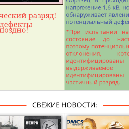
Образец B проходи
напряжение 1,6 кВ, н
ческий разряд!
обнаруживает явление
потенциальный дефек
 дефекты
поздно!
*При испытании на
состояние до наст
поэтому потенциаль
отклонения, 
идентифицирован
выдерживаемое 
идентифицирован
частичный разряд.
СВЕЖИЕ НОВОСТИ: