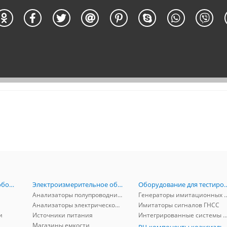
Радиоизмерительное оборудование
Электроизмерительное оборудование
Оборудование для тестирова
Анализаторы полупроводников
Генераторы имитационных и заг
Анализаторы электрической мощности
Имитаторы сигналов ГНСС
и
Источники питания
Интегрированные системы защиты от ГНСС
Магазины емкости