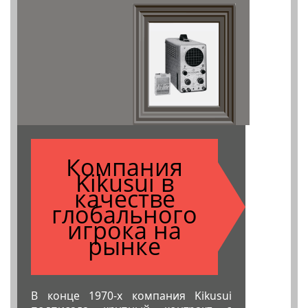
Компания
Kikusui в
качестве
глобального
игрока на
рынке
В конце 1970-х компания Kikusui