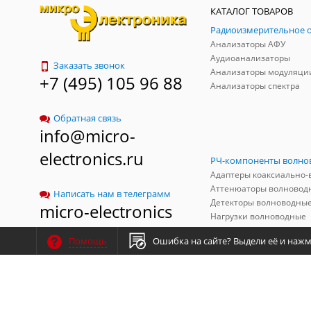
КАТАЛОГ ТОВАРОВ
Анализаторы АФУ
Аудиоанализаторы
Заказать звонок
Анализаторы модуляци
+7 (495) 105 96 88
Анализаторы спектра
Обратная связь
info@micro-
electronics.ru
Аттенюаторы волновод
Написать нам в телеграмм
Детекторы волноводны
micro-electronics
Нагрузки волноводные
Ошибка на сайте?
Выдели её и нажми
Помощь
Сведения по ФЗ - №426
"О специальной оценке условий труда"
Результаты СОУТ