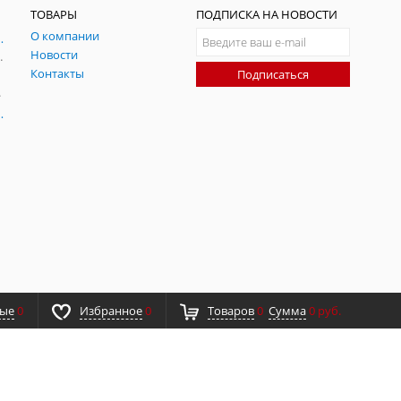
ТОВАРЫ
ПОДПИСКА НА НОВОСТИ
О компании
ния и симуляции ГНСС
Новости
радительных помех
Контакты
Подписаться
-помех
оаксиальные
ные
0
Избранное
0
Товаров
0
Сумма
0 руб.