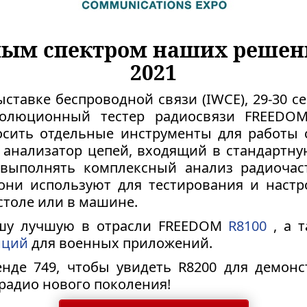
ным спектром наших решен
2021
тавке беспроводной связи (IWCE), 29-30 се
волюционный тестер радиосвязи FREED
сить отдельные инструменты для работы 
 анализатор цепей, входящий в стандартн
 выполнять комплексный анализ радиочас
они используют для тестирования и настр
столе или в машине.
шу лучшую в отрасли FREEDOM
R8100
, а 
нций
для военных приложений.
енде 749, чтобы увидеть R8200 для демо
 радио нового поколения!