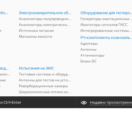
Радиоизмерительное оборудование
Электроизмерительное оборудование
Оборудование для тестирова
Анализаторы полупроводников
Генераторы имитационных и заг
Анализаторы электрической мощности
Имитаторы сигналов ГНСС
и
Источники питания
Интегрированные системы защиты от ГНСС
Магазины емкости
РЧ-компоненты к
Адаптеры
Антенны
Аттенюаторы
Блоки DC
РЧ-компоненты волноводные
Испытания на ЭМС
Адаптеры коаксиально-волноводные
Тестовые системы и оборудование
ные
Антенны для тестов на устойчивость к ЭМП
е
Реверберационные камеры
Широкополосные оптико-электрические линии
 Ctrl+Enter
Недавно просмотрен