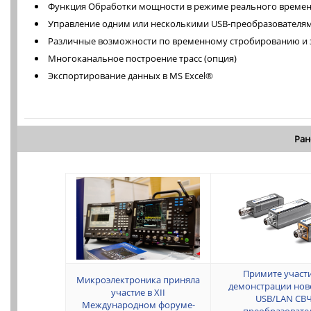
Функция Обработки мощности в режиме реального времен
Управление одним или несколькими USB-преобразователя
Различные возможности по временному стробированию и з
Многоканальное построение трасс (опция)
Экспортирование данных в MS Excel®
Ран
Примите участи
Микроэлектроника приняла
демонстрации но
участие в XII
USB/LAN СВ
Международном форуме-