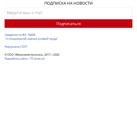
ПОДПИСКА НА НОВОСТИ
Подписаться
Сведения по ФЗ - №426
"О специальной оценке условий труда"
Результаты СОУТ
© ООО «Микроэлектроника», 2017—2026
Разработка сайта
-
ITConstruct