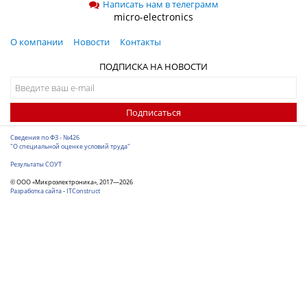
Написать нам в телеграмм
micro-electronics
О компании
Новости
Контакты
ПОДПИСКА НА НОВОСТИ
Подписаться
Сведения по ФЗ - №426
"О специальной оценке условий труда"
Результаты СОУТ
© ООО «Микроэлектроника», 2017—2026
Разработка сайта
-
ITConstruct