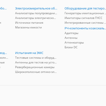
Радиоизмерительное оборудование
Электроизмерительное оборудование
Оборудование для тестирова
Анализаторы полупроводников
Генераторы имитационных и заг
Анализаторы электрической мощности
Имитаторы сигналов ГНСС
и
Источники питания
Интегрированные системы защиты от ГНСС
Магазины емкости
РЧ-компоненты к
Адаптеры
Антенны
Аттенюаторы
Блоки DC
РЧ-компоненты волноводные
Испытания на ЭМС
Адаптеры коаксиально-волноводные
Тестовые системы и оборудование
ные
Антенны для тестов на устойчивость к ЭМП
е
Реверберационные камеры
Широкополосные оптико-электрические линии