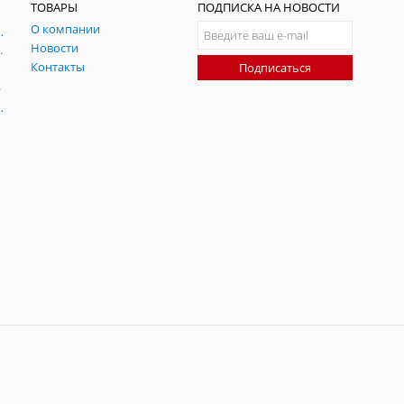
ТОВАРЫ
ПОДПИСКА НА НОВОСТИ
О компании
ния и симуляции ГНСС
Новости
радительных помех
Контакты
Подписаться
-помех
оаксиальные