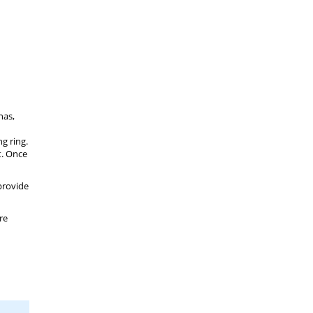
nas,
g ring.
t. Once
provide
re