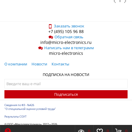
1
Заказать звонок
+7 (495) 105 96 88
Обратная связь
info@micro-electronics.ru
Написать нам в телеграмм
micro-electronics
О компании
Новости
Контакты
ПОДПИСКА НА НОВОСТИ
Подписаться
Сведения по ФЗ - №426
"О специальной оценке условий труда"
Результаты СОУТ
© ООО «Микроэлектроника», 2017—2026
Разработка сайта
-
ITConstruct
0
0
0