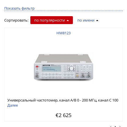
Показать фильтр
Сортировать:
по популярности
по имени
HM8123
Универсальный частотомер, канал A/B 0 - 200 МГц, канал C 100
МГц - 3 ГГц
Далее
€2 625