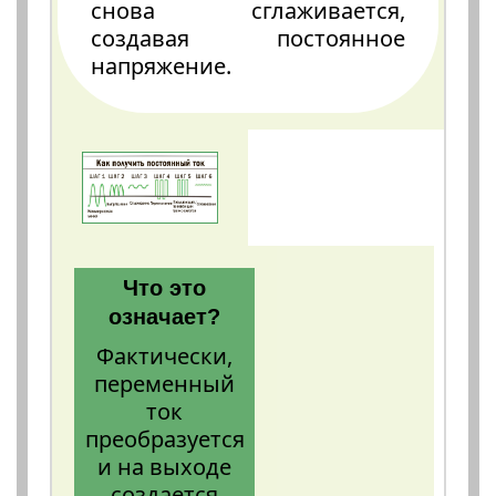
снова сглаживается,
создавая постоянное
напряжение.
Что это
означает?
Фактически,
переменный
ток
преобразуется
и на выходе
создается