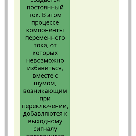
постоянный
ток. В этом
процессе
компоненты
переменного
тока, от
которых
невозможно
избавиться,
вместе с
шумом,
возникающим
при
переключении,
добавляются к
выходному
сигналу