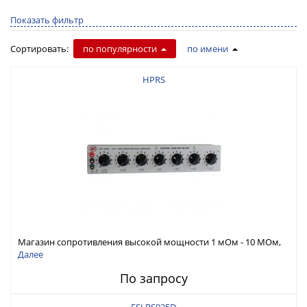
Показать фильтр
Сортировать:
по популярности
по имени
HPRS
Магазин сопротивления высокой мощности 1 мОм - 10 МОм,
225 Вт/дек, погрешность 0,5% или 1%
Далее
По запросу