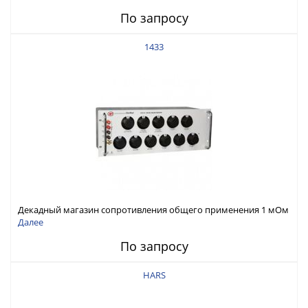
По запросу
1433
Декадный магазин сопротивления общего применения 1 мОм
- 111 МОм, погрешность 0,01% (до 10 МОм), низкое нулево
Далее
сопротивление, низкий температурный коэффициент
По запросу
HARS