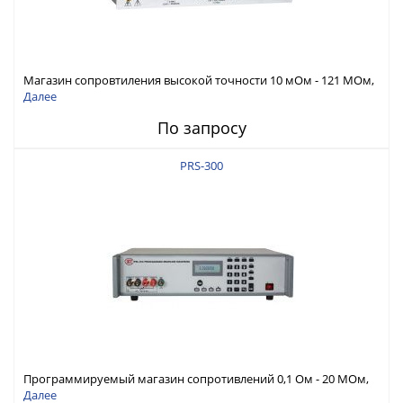
Магазин сопровтиления высокой точности 10 мОм - 121 МОм,
разрешение 1 мОм или 20 мкОм, герметичные с низкой
Далее
индуктивностью набор резисторов, погрешность 20 ppm
По запросу
PRS-300
Программируемый магазин сопротивлений 0,1 Ом - 20 МОм,
погрешность 70 ppm, разрешение 1 мкОм
Далее