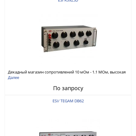
ESI RS925D
Декадный магазин сопротивлений 10 мОм - 1.1 МОм, высокая
погрешность 20 ppm + 0.5 мОм
Далее
По запросу
ESI/ TEGAM DB62