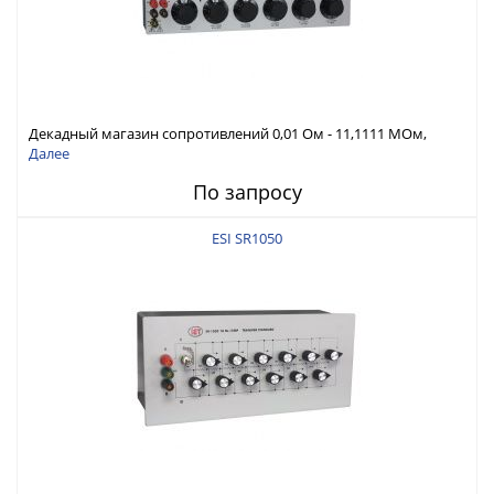
Декадный магазин сопротивлений 0,01 Ом - 11,1111 МОм,
высокая точность ±(0.01% + 2 мОм)
Далее
По запросу
ESI SR1050