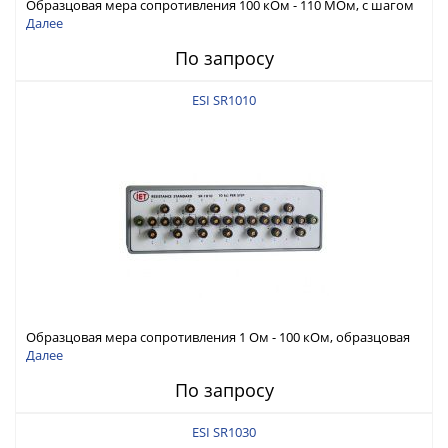
Образцовая мера сопротивления 100 кОм - 110 МОм, с шагом
1 МОм и 10 МОм
Далее
По запросу
ESI SR1010
Образцовая мера сопротивления 1 Ом - 100 кОм, образцовая
погрешность ± (1 PPM + 0.1мкОм при параллельном
Далее
соединении) для 100:1
По запросу
ESI SR1030