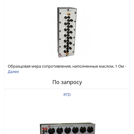
Образцовая мера сопротивления, наполненные маслом, 1 Ом -
100 кОм, образцовая погрешность ± (1 PPM + 0.1мкОм при
Далее
параллельном соединении) для 100:1
По запросу
RTD