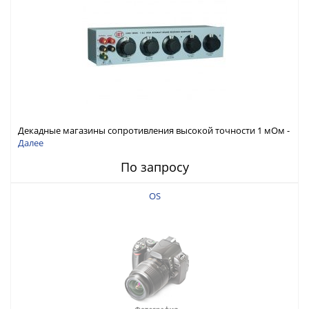
Декадные магазины сопротивления высокой точности 1 мОм -
111 МОм, 0,01%
Далее
По запросу
OS