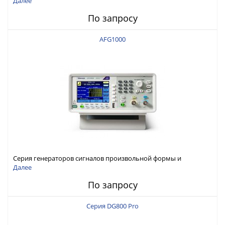
Далее
По запросу
AFG1000
Серия генераторов сигналов произвольной формы и
стандартных функций Tektronix AFG1000
Далее
По запросу
Серия DG800 Pro