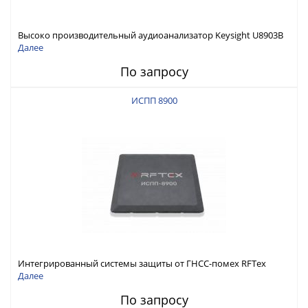
Высоко производительный аудиоанализатор Keysight U8903B
Далее
По запросу
ИСПП 8900
Интегрированный системы защиты от ГНСС-помех RFТех
ИСПП 8900
Далее
По запросу