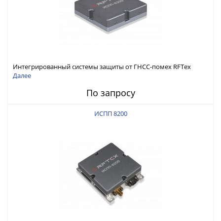
Интегрированный системы защиты от ГНСС-помех RFТех
ИСПП 8300
Далее
По запросу
ИСПП 8200