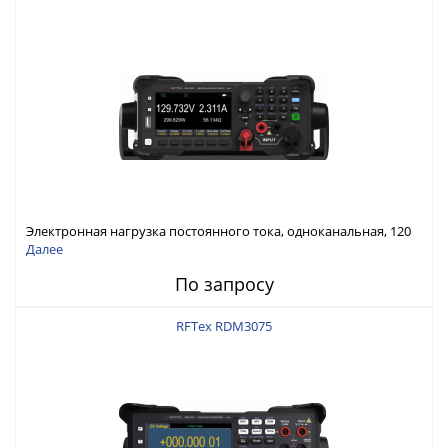
Электронная нагрузка постоянного тока, одноканальная, 120
В, 60 А, 300 Вт
Далее
По запросу
RFTex RDM3075