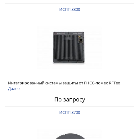
ИСПП 8800
Интегрированный системы защиты от ГНСС-помех RFТех
ИСПП 8800
Далее
По запросу
ИСПП 8700