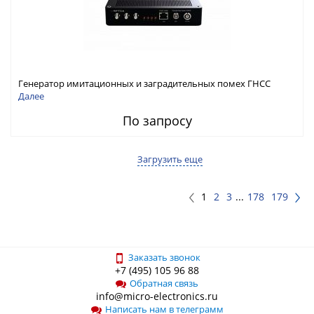
Генератор имитационных и заградительных помех ГНСС
RFТех ГНСП-4400
Далее
По запросу
Загрузить еще
1
2
3
...
178
179
Заказать звонок
+7 (495) 105 96 88
Обратная связь
info@micro-electronics.ru
Написать нам в телеграмм