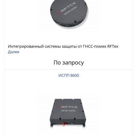
Интегрированный системы защиты от ГНСС-помех RFТех
ИСПП 8700
Далее
По запросу
ИСПП 8600