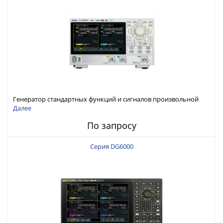
Генератор стандартных функций и сигналов произвольной
формы Rigol серии DG800 Pro, до 50 МГц
Далее
По запросу
Серия DG6000