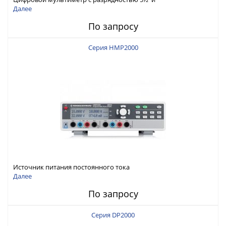
интерфейсами USB-device, USB-host, LAN и Web control
Далее
По запросу
Серия HMP2000
Источник питания постоянного тока
Далее
По запросу
Серия DP2000