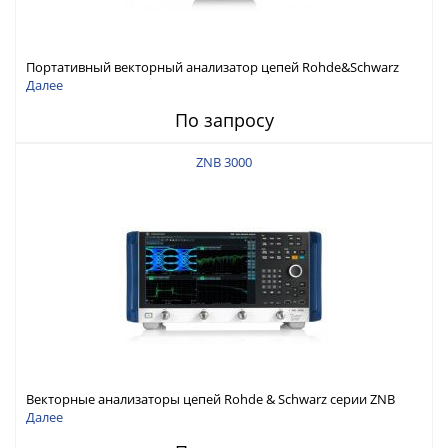
Портативный векторный анализатор цепей Rohde&Schwarz
ZNH с диапазоном частот от 30 кГц до 26,5 ГГц
Далее
По запросу
ZNB 3000
Векторные анализаторы цепей Rohde & Schwarz серии ZNB
3000 с диапазоном частот от 9 кГц до 54 ГГц
Далее