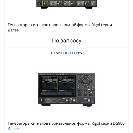
Генераторы сигналов произвольной формы Rigol серии
DG6000 до 500 МГц или до 1 ГГц
Далее
По запросу
Серия DG900 Pro
Генераторы сигналов произвольной формы Rigol серии DG900
Pro с максимальной частотой 200 МГц
Далее