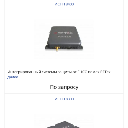
ИСПП 8400
Интегрированный системы защиты от ГНСС-помех RFТех
ИСПП 8400
Далее
По запросу
ИСПП 8300