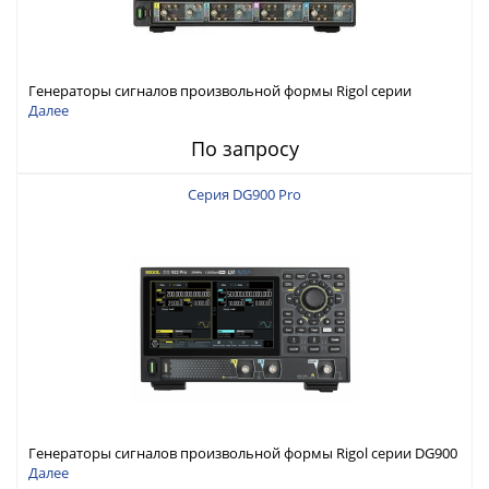
Генераторы сигналов произвольной формы Rigol серии
DG6000 до 500 МГц или до 1 ГГц
Далее
По запросу
Серия DG900 Pro
Генераторы сигналов произвольной формы Rigol серии DG900
Pro с максимальной частотой 200 МГц
Далее