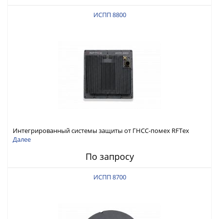
ИСПП 8800
Интегрированный системы защиты от ГНСС-помех RFТех
ИСПП 8800
Далее
По запросу
ИСПП 8700