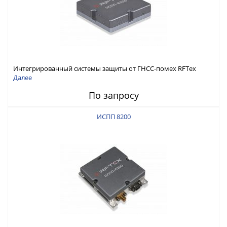
Интегрированный системы защиты от ГНСС-помех RFТех
ИСПП 8300
Далее
По запросу
ИСПП 8200