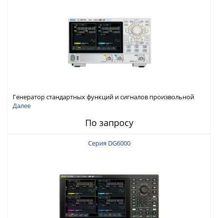
Генератор стандартных функций и сигналов произвольной
формы Rigol серии DG800 Pro, до 50 МГц
Далее
По запросу
Серия DG6000