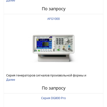
Далее
По запросу
AFG1000
Серия генераторов сигналов произвольной формы и
стандартных функций Tektronix AFG1000
Далее
По запросу
Серия DG800 Pro