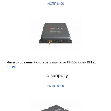
ИСПП 8400
Интегрированный системы защиты от ГНСС-помех RFТех
ИСПП 8400
Далее
По запросу
ИСПП 8300