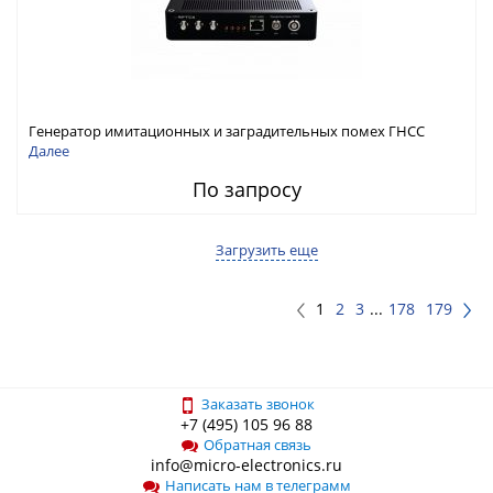
Генератор имитационных и заградительных помех ГНСС
RFТех ГНСП-4400
Далее
По запросу
Загрузить еще
1
2
3
...
178
179
Заказать звонок
+7 (495) 105 96 88
Обратная связь
info@micro-electronics.ru
Написать нам в телеграмм