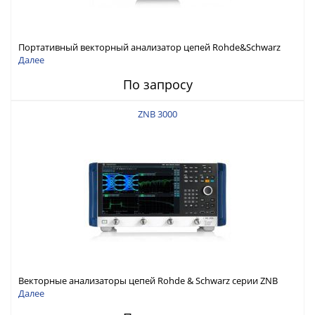
Портативный векторный анализатор цепей Rohde&Schwarz
ZNH с диапазоном частот от 30 кГц до 26,5 ГГц
Далее
По запросу
ZNB 3000
Векторные анализаторы цепей Rohde & Schwarz серии ZNB
3000 с диапазоном частот от 9 кГц до 54 ГГц
Далее