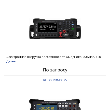
Электронная нагрузка постоянного тока, одноканальная, 120
В, 60 А, 300 Вт
Далее
По запросу
RFTex RDM3075