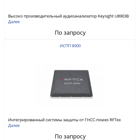
Высоко производительный аудиоанализатор Keysight U8903B
Далее
По запросу
ИСПП 8900
Интегрированный системы защиты от ГНСС-помех RFТех
ИСПП 8900
Далее
По запросу