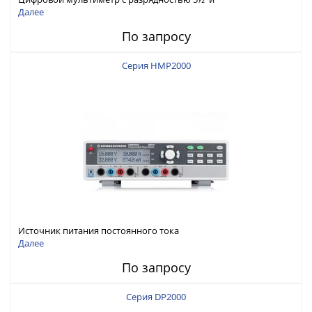
интерфейсами USB-device, USB-host, LAN и Web control
Далее
По запросу
Серия HMP2000
Источник питания постоянного тока
Далее
По запросу
Серия DP2000