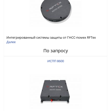
Интегрированный системы защиты от ГНСС-помех RFТех
ИСПП 8700
Далее
По запросу
ИСПП 8600