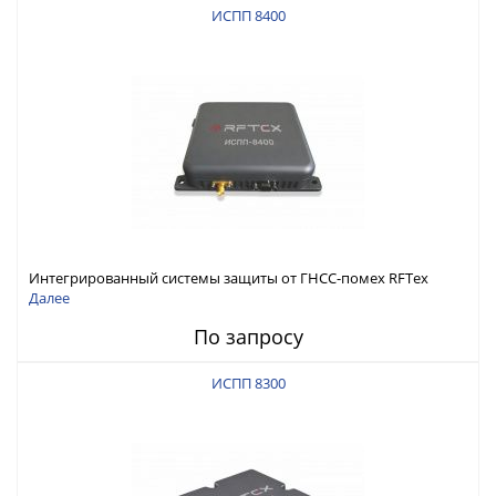
ИСПП 8400
Интегрированный системы защиты от ГНСС-помех RFТех
ИСПП 8400
Далее
По запросу
ИСПП 8300