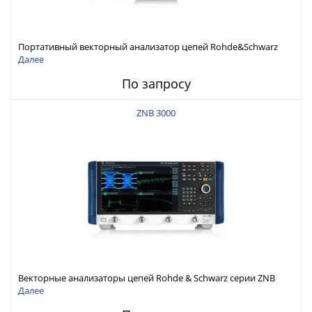
Портативный векторный анализатор цепей Rohde&Schwarz
ZNH с диапазоном частот от 30 кГц до 26,5 ГГц
Далее
По запросу
ZNB 3000
Векторные анализаторы цепей Rohde & Schwarz серии ZNB
3000 с диапазоном частот от 9 кГц до 54 ГГц
Далее