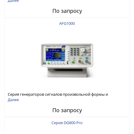
Далее
По запросу
AFG1000
Серия генераторов сигналов произвольной формы и
стандартных функций Tektronix AFG1000
Далее
По запросу
Серия DG800 Pro