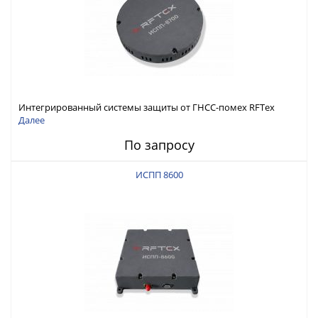
Интегрированный системы защиты от ГНСС-помех RFТех
ИСПП 8700
Далее
По запросу
ИСПП 8600