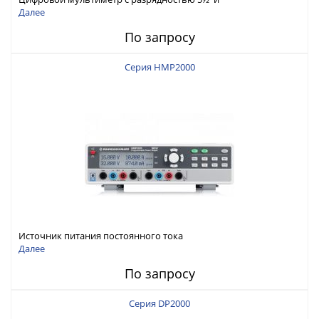
интерфейсами USB-device, USB-host, LAN и Web control
Далее
По запросу
Серия HMP2000
Источник питания постоянного тока
Далее
По запросу
Серия DP2000