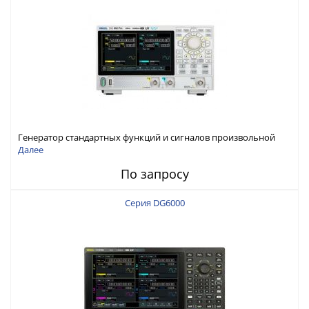
Генератор стандартных функций и сигналов произвольной
формы Rigol серии DG800 Pro, до 50 МГц
Далее
По запросу
Серия DG6000