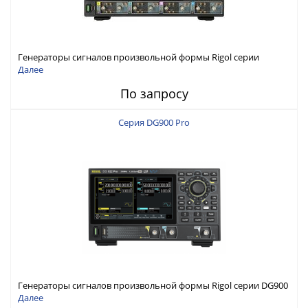
Генераторы сигналов произвольной формы Rigol серии
DG6000 до 500 МГц или до 1 ГГц
Далее
По запросу
Серия DG900 Pro
Генераторы сигналов произвольной формы Rigol серии DG900
Pro с максимальной частотой 200 МГц
Далее