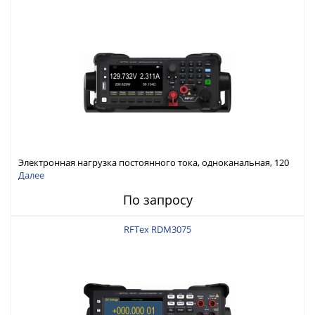
Электронная нагрузка постоянного тока, одноканальная, 120
В, 60 А, 300 Вт
Далее
По запросу
RFTex RDM3075