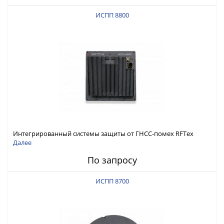
ИСПП 8800
Интегрированный системы защиты от ГНСС-помех RFТех
ИСПП 8800
Далее
По запросу
ИСПП 8700