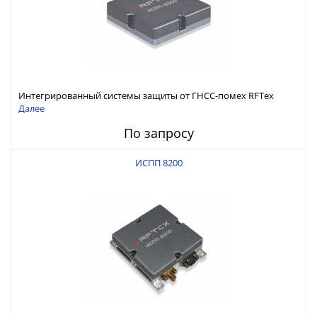
Интегрированный системы защиты от ГНСС-помех RFТех
ИСПП 8300
Далее
По запросу
ИСПП 8200