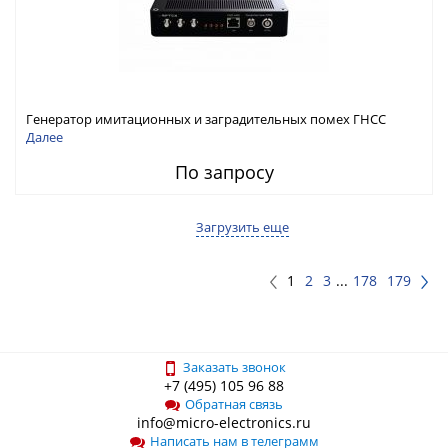
Генератор имитационных и заградительных помех ГНСС
RFТех ГНСП-4400
Далее
По запросу
Загрузить еще
1
2
3
...
178
179
Заказать звонок
+7 (495) 105 96 88
Обратная связь
info@micro-electronics.ru
Написать нам в телеграмм