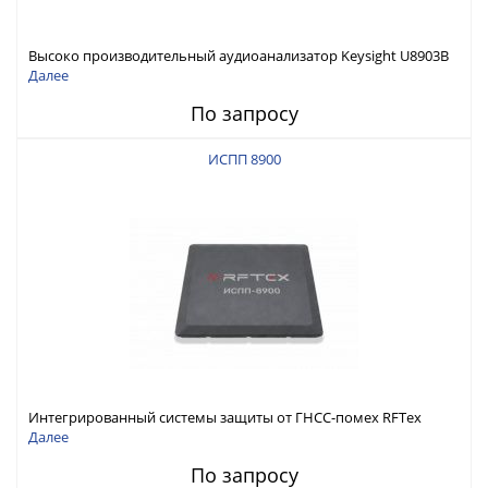
Высоко производительный аудиоанализатор Keysight U8903B
Далее
По запросу
ИСПП 8900
Интегрированный системы защиты от ГНСС-помех RFТех
ИСПП 8900
Далее
По запросу