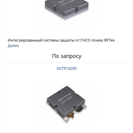
Интегрированный системы защиты от ГНСС-помех RFТех
ИСПП 8300
Далее
По запросу
ИСПП 8200