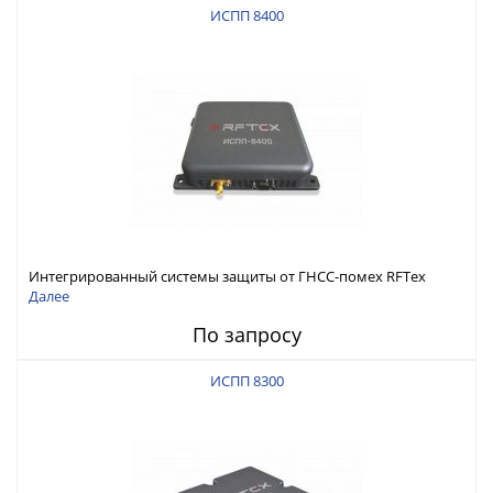
ИСПП 8400
Интегрированный системы защиты от ГНСС-помех RFТех
ИСПП 8400
Далее
По запросу
ИСПП 8300