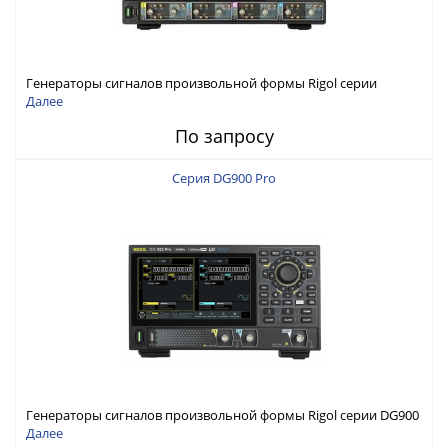
Генераторы сигналов произвольной формы Rigol серии
DG6000 до 500 МГц или до 1 ГГц
Далее
По запросу
Серия DG900 Pro
Генераторы сигналов произвольной формы Rigol серии DG900
Pro с максимальной частотой 200 МГц
Далее