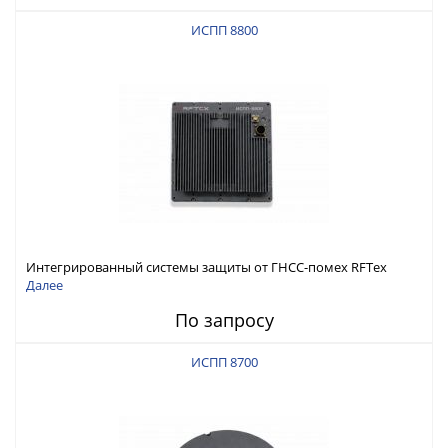
ИСПП 8800
Интегрированный системы защиты от ГНСС-помех RFТех
ИСПП 8800
Далее
По запросу
ИСПП 8700