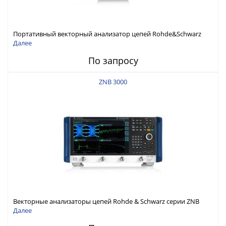
Портативный векторный анализатор цепей Rohde&Schwarz
ZNH с диапазоном частот от 30 кГц до 26,5 ГГц
Далее
По запросу
ZNB 3000
Векторные анализаторы цепей Rohde & Schwarz серии ZNB
3000 с диапазоном частот от 9 кГц до 54 ГГц
Далее