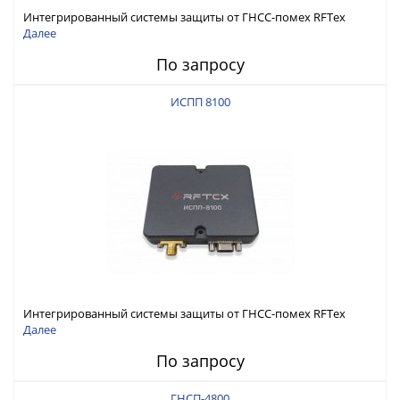
Интегрированный системы защиты от ГНСС-помех RFТех
ИСПП 8200
Далее
По запросу
ИСПП 8100
Интегрированный системы защиты от ГНСС-помех RFТех
ИСПП 8100
Далее
По запросу
ГНСП-4800