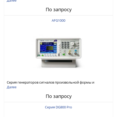
Далее
По запросу
AFG1000
Серия генераторов сигналов произвольной формы и
стандартных функций Tektronix AFG1000
Далее
По запросу
Серия DG800 Pro