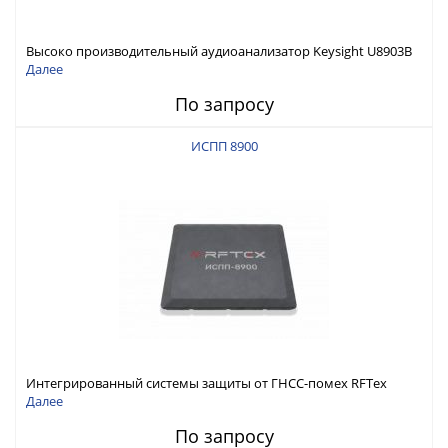
Высоко производительный аудиоанализатор Keysight U8903B
Далее
По запросу
ИСПП 8900
Интегрированный системы защиты от ГНСС-помех RFТех
ИСПП 8900
Далее
По запросу