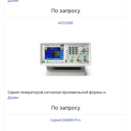
Далее
По запросу
AFG1000
Серия генераторов сигналов произвольной формы и
стандартных функций Tektronix AFG1000
Далее
По запросу
Серия DG800 Pro