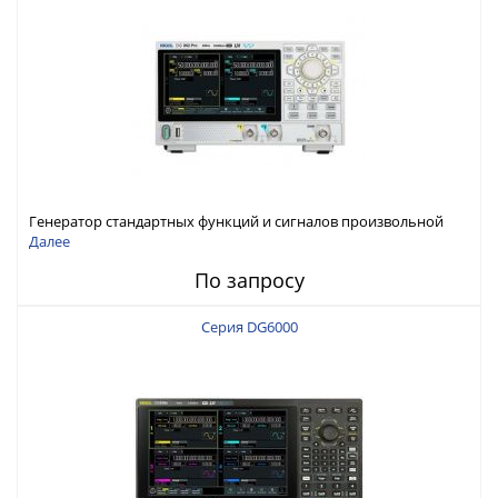
Генератор стандартных функций и сигналов произвольной
формы Rigol серии DG800 Pro, до 50 МГц
Далее
По запросу
Серия DG6000