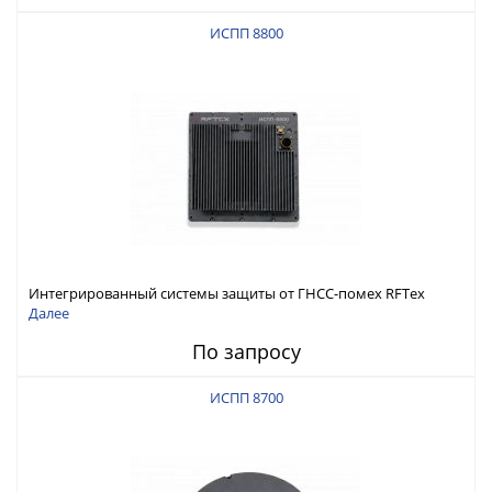
ИСПП 8800
Интегрированный системы защиты от ГНСС-помех RFТех
ИСПП 8800
Далее
По запросу
ИСПП 8700