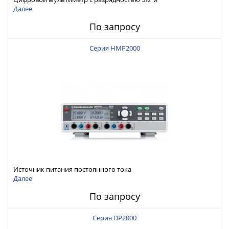
интерфейсами USB-device, USB-host, LAN и Web control
Далее
По запросу
Серия HMP2000
Источник питания постоянного тока
Далее
По запросу
Серия DP2000