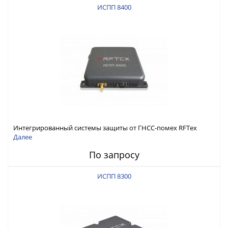
ИСПП 8400
Интегрированный системы защиты от ГНСС-помех RFТех
ИСПП 8400
Далее
По запросу
ИСПП 8300