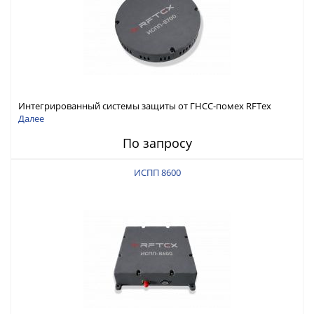
Интегрированный системы защиты от ГНСС-помех RFТех
ИСПП 8700
Далее
По запросу
ИСПП 8600