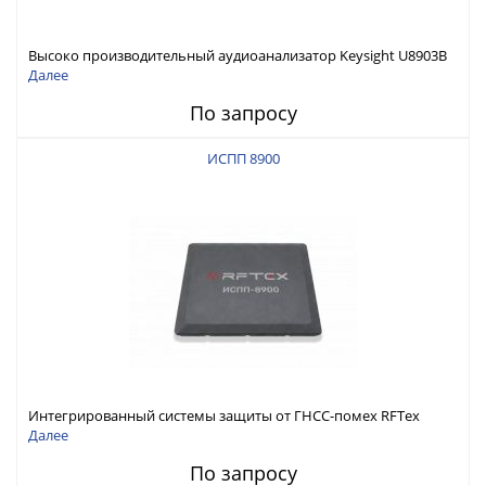
Высоко производительный аудиоанализатор Keysight U8903B
Далее
По запросу
ИСПП 8900
Интегрированный системы защиты от ГНСС-помех RFТех
ИСПП 8900
Далее
По запросу