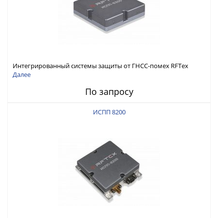
Интегрированный системы защиты от ГНСС-помех RFТех
ИСПП 8300
Далее
По запросу
ИСПП 8200