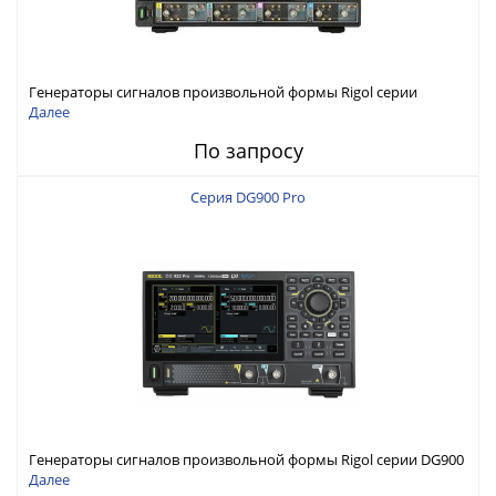
Генераторы сигналов произвольной формы Rigol серии
DG6000 до 500 МГц или до 1 ГГц
Далее
По запросу
Серия DG900 Pro
Генераторы сигналов произвольной формы Rigol серии DG900
Pro с максимальной частотой 200 МГц
Далее