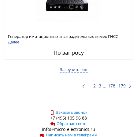
Генератор имитационных и заградительных помех ГНСС
RFТех ГНСП-4400
Далее
По запросу
Загрузить еще
1
2
3
...
178
179
Заказать звонок
+7 (495) 105 96 88
Обратная связь
info@micro-electronics.ru
Написать нам в телеграмм