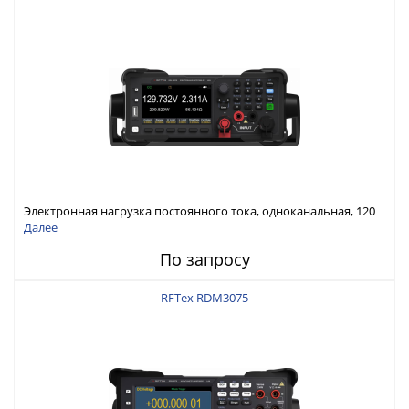
Электронная нагрузка постоянного тока, одноканальная, 120
В, 60 А, 300 Вт
Далее
По запросу
RFTex RDM3075