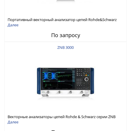
Портативный векторный анализатор цепей Rohde&Schwarz
ZNH с диапазоном частот от 30 кГц до 26,5 ГГц
Далее
По запросу
ZNB 3000
Векторные анализаторы цепей Rohde & Schwarz серии ZNB
3000 с диапазоном частот от 9 кГц до 54 ГГц
Далее