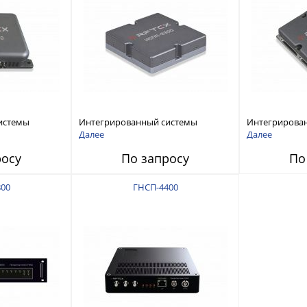
истемы
Интегрированный системы
Интегрирова
ех RFТех
защиты от ГНСС-помех RFТех
защиты от ГН
Далее
Далее
ИСПП 8300
ИСПП 8200
росу
По запросу
По
00
ГНСП-4400