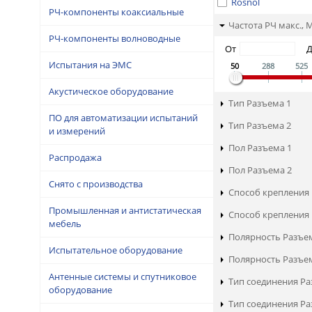
Rosnol
РЧ-компоненты коаксиальные
Частота РЧ макс., 
РЧ-компоненты волноводные
От
Испытания на ЭМС
50
288
525
Акустическое оборудование
Тип Разъема 1
ПО для автоматизации испытаний
Тип Разъема 2
и измерений
Пол Разъема 1
Распродажа
Пол Разъема 2
Снято с производства
Способ крепления 
Промышленная и антистатическая
Способ крепления 
мебель
Полярность Разъе
Испытательное оборудование
Полярность Разъе
Антенные системы и спутниковое
Тип соединения Ра
оборудование
Тип соединения Ра