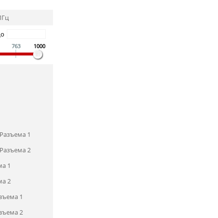
МГц
До
763
1000
Разъема 1
Разъема 2
ма 1
ма 2
зъема 1
зъема 2