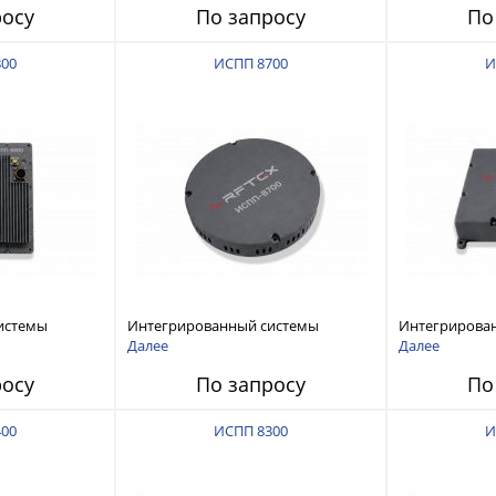
росу
По запросу
По
800
ИСПП 8700
И
истемы
Интегрированный системы
Интегрирова
ех RFТех
защиты от ГНСС-помех RFТех
защиты от ГН
Далее
Далее
ИСПП 8700
ИСПП 8600
росу
По запросу
По
400
ИСПП 8300
И