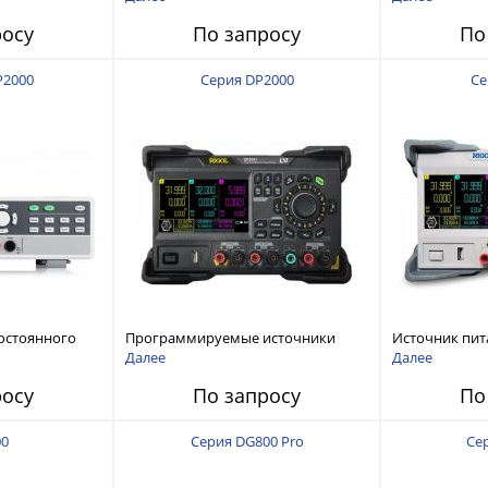
120 В, 60 А, 300 Вт
росу
По запросу
По
P2000
Серия DP2000
Се
остоянного
Программируемые источники
Источник пит
питания постоянного тока с
тока с мощнос
Далее
Далее
мощностью 222 Вт, 3 канала
росу
По запросу
По
00
Серия DG800 Pro
Се