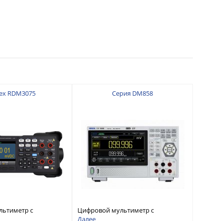
ex RDM3075
Серия DM858
льтиметр с
Цифровой мультиметр с
 7 ½
разрядностью 5½ и
Далее