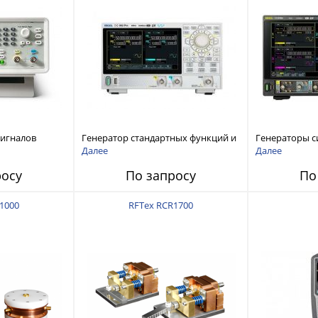
сигналов
Генератор стандартных функций и
Генераторы с
ы и
сигналов произвольной формы
произвольной
Далее
Далее
 Tektronix
Rigol серии DG800 Pro, до 50 МГц
DG6000 до 500
росу
По запросу
По
1000
RFTex RCR1700