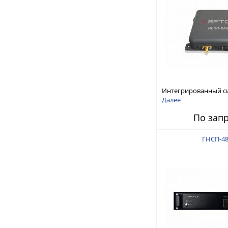
Интегрированный с
защиты от ГНСС-пом
Далее
ИСПП 8400
По зап
ГНСП-48