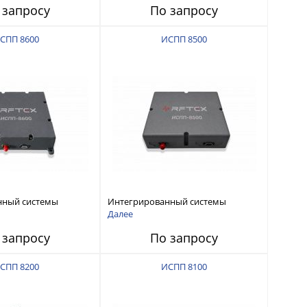
 запросу
По запросу
СПП 8600
ИСПП 8500
нный системы
Интегрированный системы
СС-помех RFТех
защиты от ГНСС-помех RFТех
Далее
ИСПП 8500
 запросу
По запросу
СПП 8200
ИСПП 8100