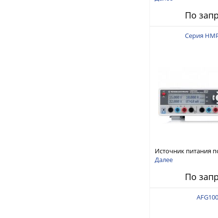
150 В, 30 А, 300 Вт
По зап
Серия HM
Источник питания п
тока
Далее
По зап
AFG10