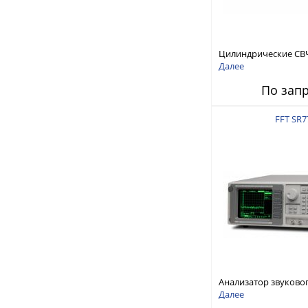
Цилиндрические СВ
RFTex RCP1000
Далее
По зап
FFT SR7
Анализатор звуково
Stanford Research Sy
Далее
SR770