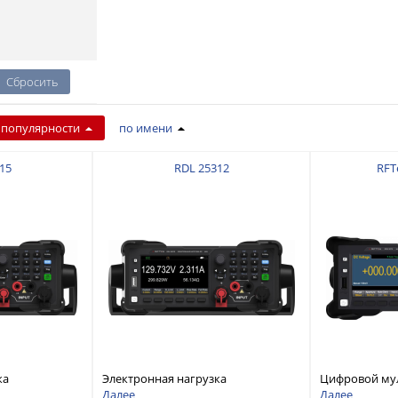
 популярности
по имени
15
RDL 25312
RFT
ка
Электронная нагрузка
Цифровой му
дноканальная,
постоянного тока, одноканальная,
разрядностью
Далее
Далее