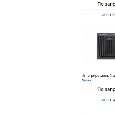
По зап
ИСПП 8
Интегрированный с
защиты от ГНСС-пом
Далее
ИСПП 8800
По зап
ИСПП 8