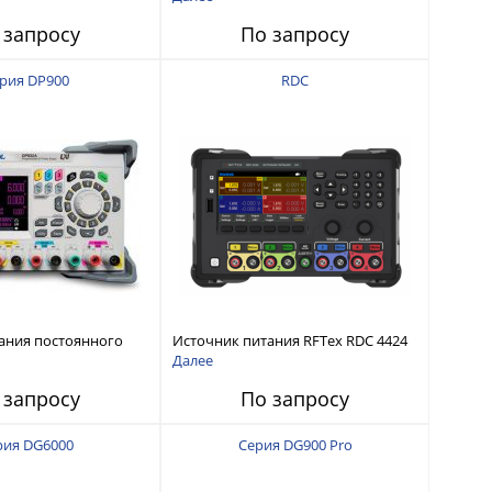
интерфейсами USB-device, USB-
 запросу
По запросу
host, LAN и Web control
рия DP900
RDC
ания постоянного
Источник питания RFTex RDC 4424
тью до 210 Вт
4 канала, 32 В/3.2 А
Далее
 запросу
По запросу
рия DG6000
Серия DG900 Pro