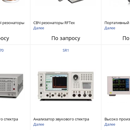
Ч резонаторы
СВЧ резонаторы RFTex
Портативный
RCR1700 для тонких листов
анализатор ц
Далее
Далее
ZNH с диапазо
росу
По запросу
По
до 26,5 ГГц
70
SR1
го спектра
Анализатор звукового спектра
Высоко прои
stems FFT
Stanford Research Systems SR1
аудиоанализа
Далее
Далее