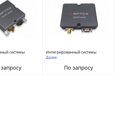
нный системы
Интегрированный системы
СС-помех RFТех
защиты от ГНСС-помех RFТех
Далее
ИСПП 8100
 запросу
По запросу