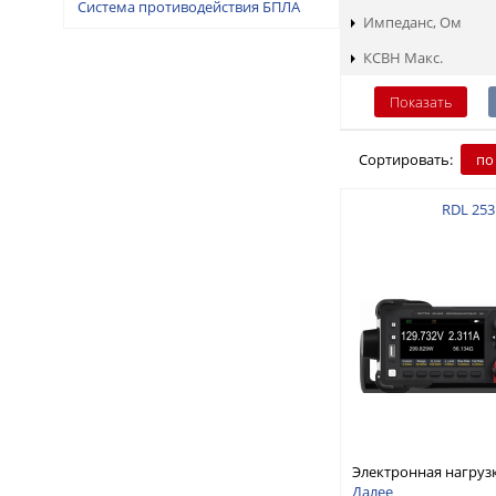
Система противодействия БПЛА
Импеданс, Ом
КСВН Макс.
Сортировать:
по
RDL 253
Электронная нагруз
постоянного тока, о
Далее