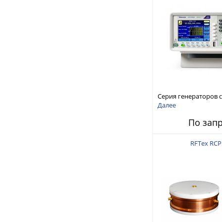
Серия генераторов 
произвольной форм
Далее
стандартных функций
По зап
AFG1000
RFTex RCP