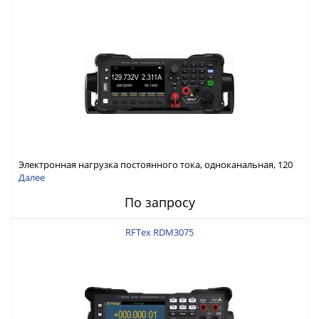
Электронная нагрузка постоянного тока, одноканальная, 120
В, 60 А, 300 Вт
Далее
По запросу
RFTex RDM3075