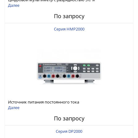
интерфейсами USB-device, USB-host, LAN и Web control
Далее
По запросу
Серия HMP2000
Источник питания постоянного тока
Далее
По запросу
Серия DP2000