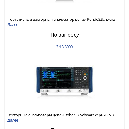
Портативный векторный анализатор цепей Rohde&Schwarz
ZNH с диапазоном частот от 30 кГц до 26,5 ГГц
Далее
По запросу
ZNB 3000
Векторные анализаторы цепей Rohde & Schwarz серии ZNB
3000 с диапазоном частот от 9 кГц до 54 ГГц
Далее