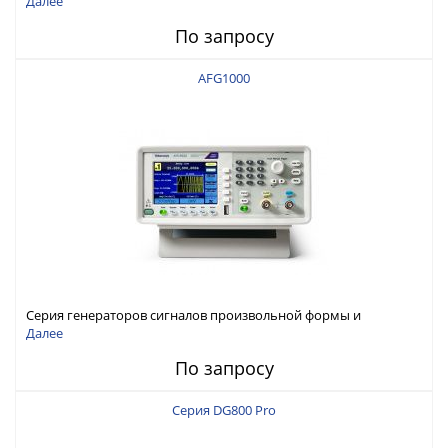
Далее
По запросу
AFG1000
Серия генераторов сигналов произвольной формы и
стандартных функций Tektronix AFG1000
Далее
По запросу
Серия DG800 Pro