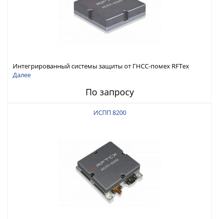
Интегрированный системы защиты от ГНСС-помех RFТех
ИСПП 8300
Далее
По запросу
ИСПП 8200