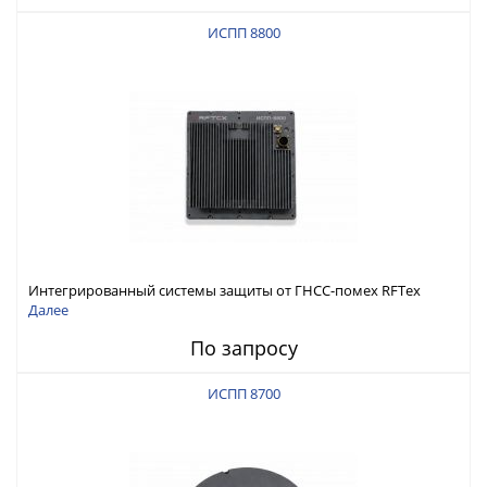
ИСПП 8800
Интегрированный системы защиты от ГНСС-помех RFТех
ИСПП 8800
Далее
По запросу
ИСПП 8700