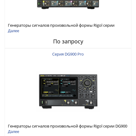
Генераторы сигналов произвольной формы Rigol серии
DG6000 до 500 МГц или до 1 ГГц
Далее
По запросу
Серия DG900 Pro
Генераторы сигналов произвольной формы Rigol серии DG900
Pro с максимальной частотой 200 МГц
Далее