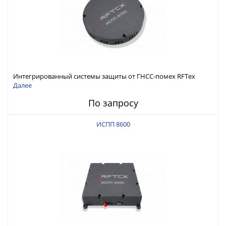
Интегрированный системы защиты от ГНСС-помех RFТех
ИСПП 8700
Далее
По запросу
ИСПП 8600