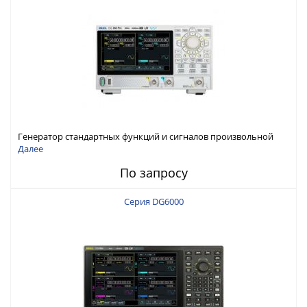
Генератор стандартных функций и сигналов произвольной
формы Rigol серии DG800 Pro, до 50 МГц
Далее
По запросу
Серия DG6000