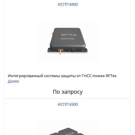
ИСПП 8400
Интегрированный системы защиты от ГНСС-помех RFТех
ИСПП 8400
Далее
По запросу
ИСПП 8300