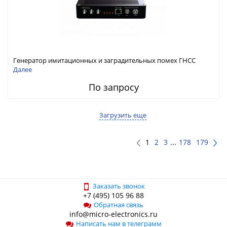
Генератор имитационных и заградительных помех ГНСС
RFТех ГНСП-4400
Далее
По запросу
Загрузить еще
1
2
3
...
178
179
Заказать звонок
+7 (495) 105 96 88
Обратная связь
info@micro-electronics.ru
Написать нам в телеграмм