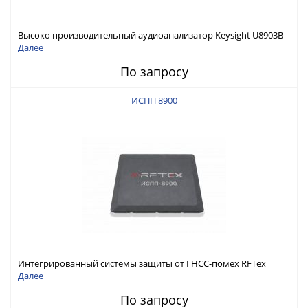
Высоко производительный аудиоанализатор Keysight U8903B
Далее
По запросу
ИСПП 8900
Интегрированный системы защиты от ГНСС-помех RFТех
ИСПП 8900
Далее
По запросу